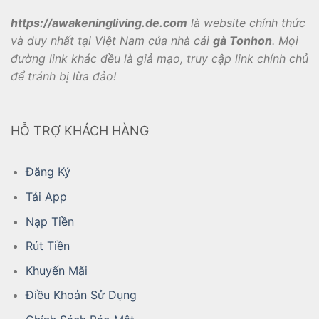
https://awakeningliving.de.com
là website chính thức
và duy nhất tại Việt Nam của nhà cái
gà Tonhon
. Mọi
đường link khác đều là giả mạo, truy cập link chính chủ
để tránh bị lừa đảo!
HỖ TRỢ KHÁCH HÀNG
Đăng Ký
Tải App
Nạp Tiền
Rút Tiền
Khuyến Mãi
Điều Khoản Sử Dụng