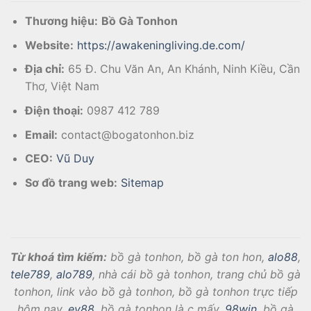
Thương hiệu:
Bồ Gà Tonhon
Website:
https://awakeningliving.de.com/
Địa chỉ:
65 Đ. Chu Văn An, An Khánh, Ninh Kiều, Cần
Thơ, Việt Nam
Điện thoại:
0987 412 789
Email:
contact@bogatonhon.biz
CEO:
Vũ Duy
Sơ đồ trang web:
Sitemap
Từ khoá tìm kiếm:
bồ gà tonhon, bồ gà ton hon,
alo88
,
tele789
,
alo789
, nhà cái bồ gà tonhon, trang chủ bồ gà
tonhon, link vào bồ gà tonhon, bồ gà tonhon trực tiếp
hôm nay,
ev88
, bồ gà tonhon là c mấy,
98win
, bồ gà