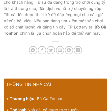
cho khách hàng. Từ sự đa dạng trong trò chơi cùng tỷ
lệ trả thưởng cao, đến dịch vụ hỗ trợ chuyên nghiệp.
Tất cả đều được thiết kế để đáp ứng mọi nhu cầu giải
trí của hội viên. Nếu bạn đang tìm kiếm một sân chơi
xổ số chất lượng và đáng tin cậy, TP Lottery tại
Bồ Gà
Tonhon
chính là lựa chọn hoàn hảo để thử vận may!
THÔNG TIN NHÀ CÁI
•
Thương hiệu:
Bồ Gà Tonhon
•
Thể loại:
Nhà cái cá cược trực tuyến