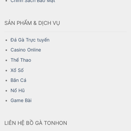
Chính Sách Bảo Mật
SẢN PHẨM & DỊCH VỤ
Đá Gà Trực tuyến
Casino Online
Thể Thao
Xổ Số
Bắn Cá
Nổ Hũ
Game Bài
LIÊN HỆ BỒ GÀ TONHON