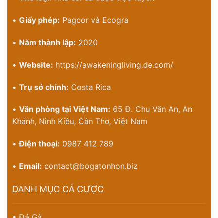
•
Giấy phép:
Pagcor và Ecogra
•
Năm thành lập:
2020
•
Website:
https://awakeningliving.de.com/
•
Trụ sở chính:
Costa Rica
•
Văn phòng tại Việt Nam:
65 Đ. Chu Văn An, An
Khánh, Ninh Kiều, Cần Thơ, Việt Nam
•
Điện thoại:
0987 412 789
•
Email:
contact@bogatonhon.biz
DANH MỤC CÁ CƯỢC
•
Đá Gà