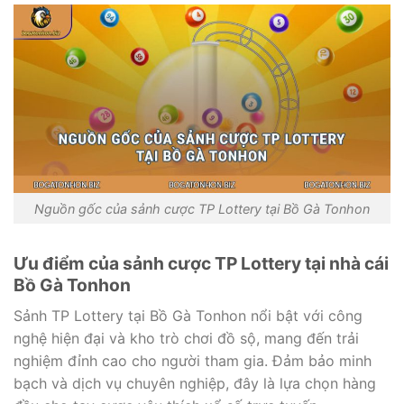
Nguồn gốc của sảnh cược TP Lottery tại Bồ Gà Tonhon
Ưu điểm của sảnh cược TP Lottery tại nhà cái
Bồ Gà Tonhon
Sảnh TP Lottery tại Bồ Gà Tonhon nổi bật với công
nghệ hiện đại và kho trò chơi đồ sộ, mang đến trải
nghiệm đỉnh cao cho người tham gia. Đảm bảo minh
bạch và dịch vụ chuyên nghiệp, đây là lựa chọn hàng