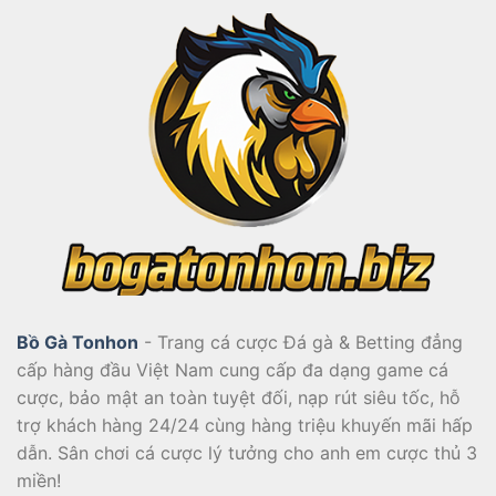
Bồ Gà Tonhon
- Trang cá cược Đá gà & Betting đẳng
cấp hàng đầu Việt Nam cung cấp đa dạng game cá
cược, bảo mật an toàn tuyệt đối, nạp rút siêu tốc, hỗ
trợ khách hàng 24/24 cùng hàng triệu khuyến mãi hấp
dẫn. Sân chơi cá cược lý tưởng cho anh em cược thủ 3
miền!