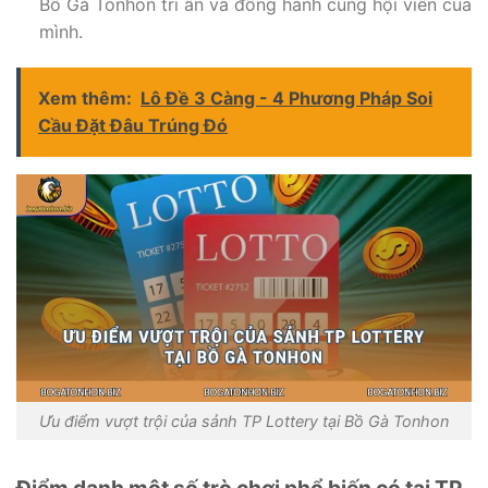
Bồ Gà Tonhon tri ân và đồng hành cùng hội viên của
mình.
Xem thêm:
Lô Đề 3 Càng - 4 Phương Pháp Soi
Cầu Đặt Đâu Trúng Đó
Ưu điểm vượt trội của sảnh TP Lottery tại Bồ Gà Tonhon
Điểm danh một số trò chơi phổ biến có tại TP