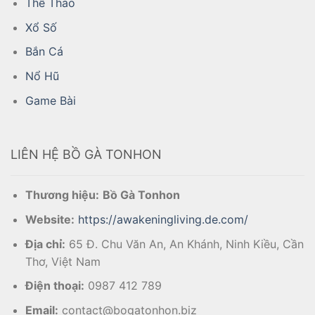
Thể Thao
Xổ Số
Bắn Cá
Nổ Hũ
Game Bài
LIÊN HỆ BỒ GÀ TONHON
Thương hiệu:
Bồ Gà Tonhon
Website:
https://awakeningliving.de.com/
Địa chỉ:
65 Đ. Chu Văn An, An Khánh, Ninh Kiều, Cần
Thơ, Việt Nam
Điện thoại:
0987 412 789
Email:
contact@bogatonhon.biz