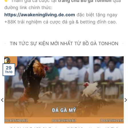
Tham gia cá cược tại
trang chủ Bồ gà Tonhon
qua
đường link chính thức:
https://awakeningliving.de.com
đặc biệt tặng ngay
+88K trải nghiệm cá cược đá gà & betting đỉnh cao.
TIN TỨC SỰ KIỆN MỚI NHẤT TỪ BỒ GÀ TONHON
29
Th10