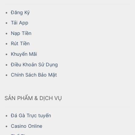
Đăng Ký
Tải App
Nạp Tiền
Rút Tiền
Khuyến Mãi
Điều Khoản Sử Dụng
Chính Sách Bảo Mật
SẢN PHẨM & DỊCH VỤ
Đá Gà Trực tuyến
Casino Online