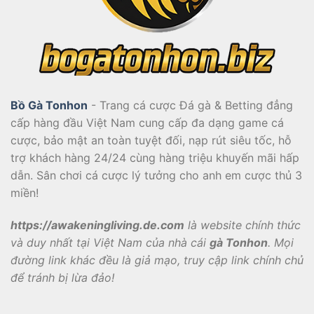
Bồ Gà Tonhon
- Trang cá cược Đá gà & Betting đẳng
cấp hàng đầu Việt Nam cung cấp đa dạng game cá
cược, bảo mật an toàn tuyệt đối, nạp rút siêu tốc, hỗ
trợ khách hàng 24/24 cùng hàng triệu khuyến mãi hấp
dẫn. Sân chơi cá cược lý tưởng cho anh em cược thủ 3
miền!
https://awakeningliving.de.com
là website chính thức
và duy nhất tại Việt Nam của nhà cái
gà Tonhon
. Mọi
đường link khác đều là giả mạo, truy cập link chính chủ
để tránh bị lừa đảo!