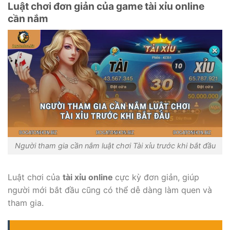
Luật chơi đơn giản của game tài xỉu online
cần nắm
Người tham gia cần nắm luật chơi Tài xỉu trước khi bắt đầu
Luật chơi của
tài xỉu online
cực kỳ đơn giản, giúp
người mới bắt đầu cũng có thể dễ dàng làm quen và
tham gia.