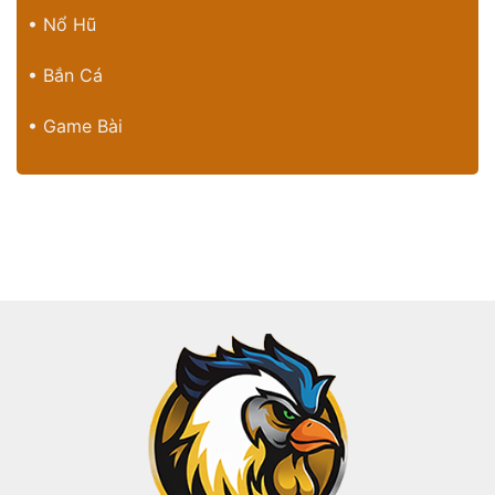
•
Nổ Hũ
•
Bắn Cá
•
Game Bài