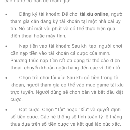
các bước cơ bản để tham gia:
Đăng ký tài khoản: Để chơi
tài xỉu online,
người
tham gia cần đăng ký tài khoản tại một nhà cái uy
tín. Nó chỉ mất vài phút và có thể thực hiện qua
điện thoại hoặc máy tính.
Nạp tiền vào tài khoản: Sau khi tạo, người chơi
cần nạp tiền vào tài khoản cá cược của mình.
Phương thức nạp tiền rất đa dạng từ thẻ cào điện
thoại, chuyển khoản ngân hàng đến các ví điện tử.
Chọn trò chơi tài xỉu: Sau khi có tiền trong tài
khoản, người tham gia có thể vào mục game tài xỉu
trực tuyến. Người dùng sẽ chọn bàn và bắt đầu đặt
cược.
Đặt cược: Chọn “Tài” hoặc “Xỉu” và quyết định
số tiền cược. Các hệ thống sẽ tính toán tỷ lệ thắng
thua dựa trên số tiền cược và kết quả lắc xúc xắc.