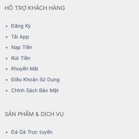
HỖ TRỢ KHÁCH HÀNG
Đăng Ký
Tải App
Nạp Tiền
Rút Tiền
Khuyến Mãi
Điều Khoản Sử Dụng
Chính Sách Bảo Mật
SẢN PHẨM & DỊCH VỤ
Đá Gà Trực tuyến