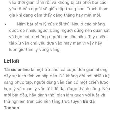
vào thời gian rảnh rỗi và không bị chi phối bởi các
yếu tố bên ngoài sẽ giúp tập trung hơn. Tránh tham
gia khi đang cảm thấy căng thẳng hay mệt mỏi.
Nắm bắt tâm lý của đối thủ: Nếu ở các phòng
cược có nhiều người dùng, người dùng nên quan sát
và học hỏi từ những người chơi lâu năm. Tuy nhiên,
tài xỉu vẫn chủ yếu dựa vào may mắn vì vậy hãy
luôn giữ tâm lý vững vàng.
Lời kết
Tài xỉu online
là một trò chơi cá cược đơn giản nhưng
đầy sự kịch tính và hấp dẫn. Dù không đòi hỏi nhiều kỹ
năng phức tạp, người dùng vẫn cần có một chiến lược
hợp lý và quản lý vốn tốt để đạt được thành công. Nếu
mới bắt đầu, hãy dành thời gian làm quen với luật và
thử nghiệm trên các nền tảng trực tuyến
Bồ Gà
Tonhon
.