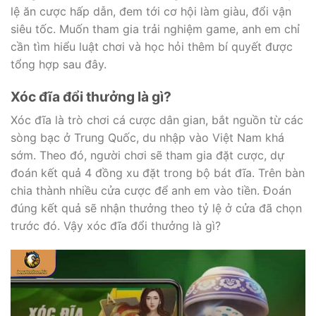
lệ ăn cược hấp dẫn, đem tới cơ hội làm giàu, đổi vận
siêu tốc. Muốn tham gia trải nghiệm game, anh em chỉ
cần tìm hiểu luật chơi và học hỏi thêm bí quyết được
tổng hợp sau đây.
Xóc đĩa đổi thưởng là gì?
Xóc đĩa là trò chơi cá cược dân gian, bắt nguồn từ các
sòng bạc ở Trung Quốc, du nhập vào Việt Nam khá
sớm. Theo đó, người chơi sẽ tham gia đặt cược, dự
đoán kết quả 4 đồng xu đặt trong bộ bát đĩa. Trên bàn
chia thành nhiều cửa cược để anh em vào tiền. Đoán
đúng kết quả sẽ nhận thưởng theo tỷ lệ ở cửa đã chọn
trước đó. Vậy xóc đĩa đổi thưởng là gì?