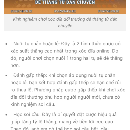
Kinh nghiệm chơi xóc đĩa đổi thưởng dễ thắng từ dân
chuyên
Nuôi tụ chẵn hoặc lẻ: Đây là 2 hình thức cược có
xác suất thắng cao nhất trong xóc đĩa online. Do
đó, người chơi chọn nuôi 1 trong hai tụ sẽ dễ thắng
hơn.
Đánh gấp thếp: Khi chọn áp dụng nuôi tụ chẵn
hoặc lẻ, bạn kết hợp đánh gấp thếp sẽ hạn chế rủi
ro thua lỗ. Phương pháp cược gấp thếp khi chơi xóc
đĩa đổi thưởng phù hợp người người mới, chưa có
kinh nghiệm soi cầu.
Học soi cầu: Đây là bí quyết đặt cược hiệu quả
giúp tăng tỷ lệ thắng, mang về tiền lời cực cao.
Theo đó, anh em có thể học soi cầu bệt, cầu