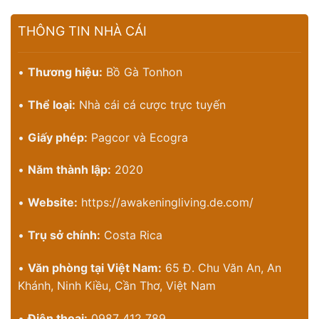
THÔNG TIN NHÀ CÁI
•
Thương hiệu:
Bồ Gà Tonhon
•
Thể loại:
Nhà cái cá cược trực tuyến
•
Giấy phép:
Pagcor và Ecogra
•
Năm thành lập:
2020
•
Website:
https://awakeningliving.de.com/
•
Trụ sở chính:
Costa Rica
•
Văn phòng tại Việt Nam:
65 Đ. Chu Văn An, An
Khánh, Ninh Kiều, Cần Thơ, Việt Nam
•
Điện thoại:
0987 412 789